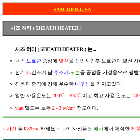
* h
SAM JOONG SA
시즈 히타 ( SHEATH HEATER )
시즈 히터 ( SHEATH HEATER ) 는...
금속
보호관
중심에
열선
을 삽입시킨후 보호관과 열선 사
전기
로
.건조기.납
주조기
.
오븐
등 공업용 가정용으로 광범
진동과 충격에 강해 우수한
내구성
을 가지고있다.
일반 사용온도는
200℃ - 300℃
이고 최고 사용 온도는
50
2
watt
밀도는 보통
2 - 3 w/cm
정도이다.
<
사진
을
따까닥
하세요 >
- 이 사진들은
폐사
에서 제작한
제