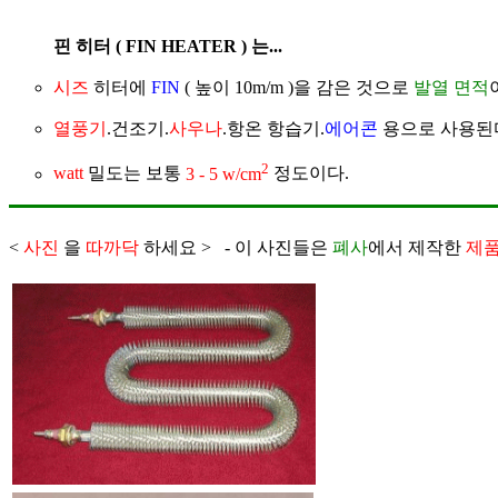
핀 히터 ( FIN HEATER ) 는...
시즈
히터에
FIN
( 높이 10m/m )을 감은 것으로
발열 면적
열풍기
.건조기.
사우나
.항온 항습기.
에어콘
용으로 사용된
2
watt
밀도는 보통
3 - 5 w/cm
정도이다.
<
사진
을
따까닥
하세요 >
- 이 사진들은
폐사
에서 제작한
제