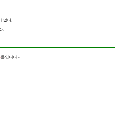
이 넓다.
다.
품
들입니다 -