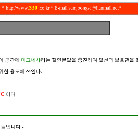
330
ttp://www.
.co.kr * E-mail:
samjoongsa
@hanmail.net*
이 공간에
마그네샤
라는 절연분말을 충진하여 열선과 보호관을 
위한 용도에 쓰인다.
0℃
이다.
품
들입니다 -