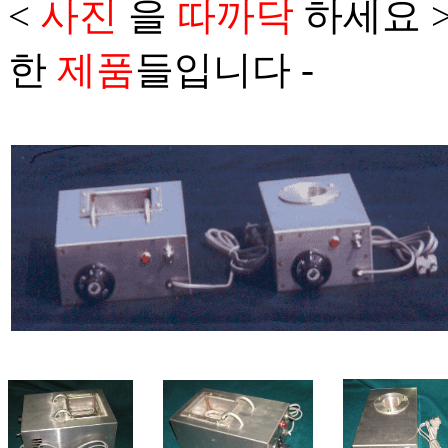
<
사진
을
따까닥
하세요 
한
제품
들입니다 -