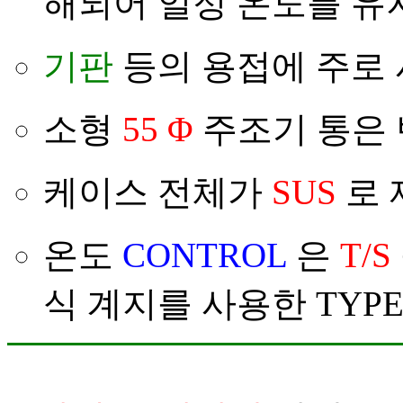
해되어 일정 온도를 유
기판
등의 용접에 주로 
소형
55 Φ
주조기 통은 
케이스 전체가
SUS
로 
온도
CONTROL
은
T/S
식 계지를 사용한 TYPE