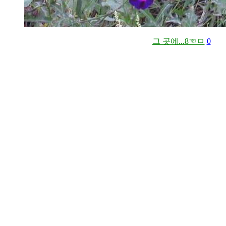
그 곳에...8☜ㅁ
0
잡