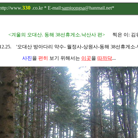
mail:
samjoongsa
@hanmail.net*
<겨울의 오대산. 동해 38선휴게소.낙산사 편>
찍은 이: 김
12.25. '오대산 방아다리 약수- 월정사-상원사-동해 38선휴게소
사진
을
편히
보기 위해서는
이곳
을
따까닥
...