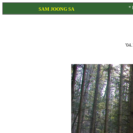
330
* http://www.
.co.kr * E-
SAM JOONG SA
'04.